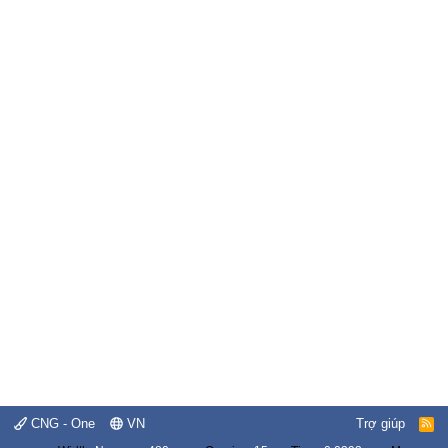
CNG - One
VN
Trợ giúp
R
S