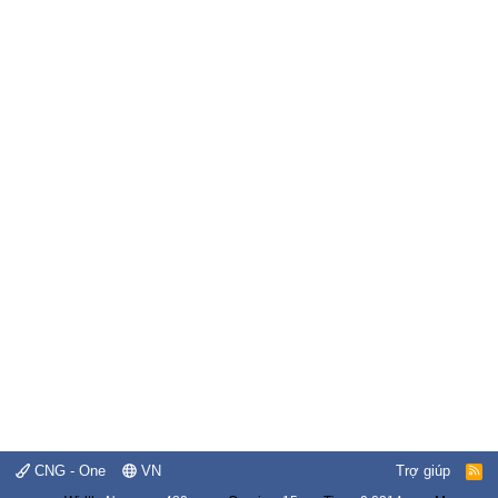
CNG - One
VN
Trợ giúp
R
S