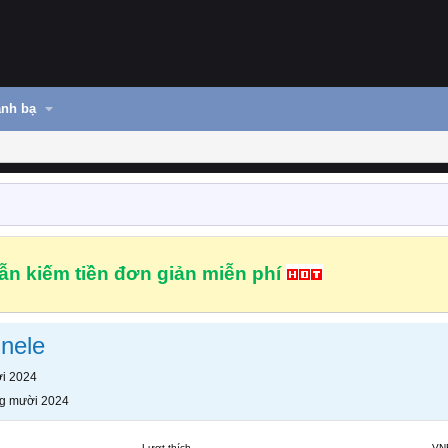
nh bạ
n kiếm tiền đơn giản miễn phí
nele
i 2024
g mười 2024
Lượt thích
VN