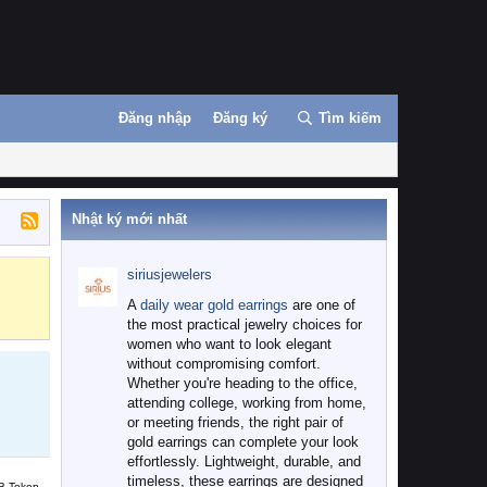
Đăng nhập
Đăng ký
Tìm kiếm
Nhật ký mới nhất
siriusjewelers
Binance
MEXC
A
daily wear gold earrings
are one of
the most practical jewelry choices for
women who want to look elegant
without compromising comfort.
Whether you're heading to the office,
attending college, working from home,
or meeting friends, the right pair of
gold earrings can complete your look
effortlessly. Lightweight, durable, and
timeless, these earrings are designed
B Token