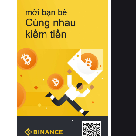
biệt từ bề mặt vải mềm mịn, khả năng
thoáng khí tuyệt vời cho đến độ đàn
hồi chuẩn xác của phần đệm nâng đỡ
cột sống.
Bên cạnh đó, việc lựa chọn các dòng
sản phẩm đạt chuẩn chất lượng quốc
tế còn giúp ngăn ngừa tình trạng kích
ứng da, hạn chế sự phát triển của vi
khuẩn và nấm mốc trong điều kiện
thời tiết nóng ẩm. Bạn có thể tìm hiểu
thêm các nghiên cứu khoa học về tác
động của giấc ngủ và môi trường
phòng ngủ đối với sức khỏe con
người tại Sleep Foundation (External
Link) để có cái nhìn toàn diện hơn.
2. Các tiêu chí vàng khi lựa chọn
chăn ga gối đệm cao cấp cho phòng
ngủ
Để sở hữu một bộ chăn ga gối đệm
cao cấp hoàn hảo cả về thẩm mỹ lẫn
công năng, người tiêu dùng cần cân
nhắc kỹ lưỡng các tiêu chí quan trọng