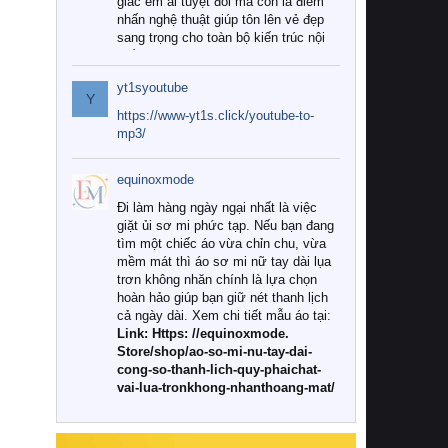
giác êm ái tuyệt đối mà còn là điểm
nhấn nghệ thuật giúp tôn lên vẻ đẹp
sang trọng cho toàn bộ kiến trúc nội
thất.
yt1syoutube
Tuy nhiên, giữa thị trường đa dạng
Y
với vô vàn thương hiệu và mẫu mã
https://www-yt1s.click/youtube-to-
như hiện nay, làm thế nào để chọn
mp3/
được những bộ chăn ga gối đệm cao
cấp thực sự chất lượng, phù hợp với
equinoxmode
khí hậu và nhu cầu sử dụng của gia
đình? Hãy cùng chúng tôi đi tìm lời
Đi làm hàng ngày ngại nhất là việc
giải đáp chi tiết qua bài viết dưới đây.
giặt ủi sơ mi phức tạp. Nếu bạn đang
tìm một chiếc áo vừa chỉn chu, vừa
1. Tại sao các gia đình hiện đại lại ưa
mềm mát thì áo sơ mi nữ tay dài lụa
chuộng chăn ga gối đệm cao cấp?
trơn không nhăn chính là lựa chọn
hoàn hảo giúp bạn giữ nét thanh lịch
Khác với các dòng sản phẩm thông
cả ngày dài. Xem chi tiết mẫu áo tại:
thường, những bộ chăn ga gối đệm
Link: Https: //equinoxmode.
cao cấp trải qua quy trình sản xuất
Store/shop/ao-so-mi-nu-tay-dai-
nghiêm ngặt từ khâu chọn lọc nguyên
cong-so-thanh-lich-quy-phaichat-
liệu tự nhiên đến công nghệ dệt
vai-lua-tronkhong-nhanthoang-mat/
nhuộm hiện đại không chứa hóa chất
độc hại. Khi sử dụng dòng sản phẩm
này, bạn sẽ cảm nhận rõ rệt sự khác