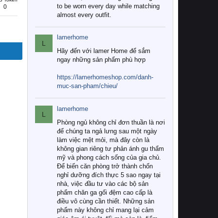
to be worn every day while matching
0
almost every outfit.
lamerhome
L
Hãy đến với lamer Home để sắm
ngay những sản phẩm phù hợp
https://lamerhomeshop.com/danh-
muc-san-pham/chieu/
lamerhome
L
Phòng ngủ không chỉ đơn thuần là nơi
để chúng ta ngả lưng sau một ngày
làm việc mệt mỏi, mà đây còn là
không gian riêng tư phản ánh gu thẩm
mỹ và phong cách sống của gia chủ.
Để biến căn phòng trở thành chốn
nghỉ dưỡng đích thực 5 sao ngay tại
nhà, việc đầu tư vào các bộ sản
phẩm chăn ga gối đệm cao cấp là
điều vô cùng cần thiết. Những sản
phẩm này không chỉ mang lại cảm