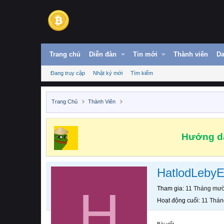
Trang chủ
Diễn đàn
Tin mới
Thành viên
Da
Đang truy cập
Nhật ký mới
Tìm kiếm
Trang Chủ
Thành Viên
Hướng dẫ
HatlodLebyE
H
Tham gia
11 Tháng mườ
Hoạt động cuối
11 Thán
Bài viết