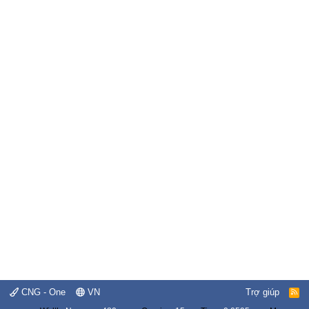
CNG - One
VN
Trợ giúp
R
S