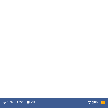
CNG - One
VN
Trợ giúp
R
S