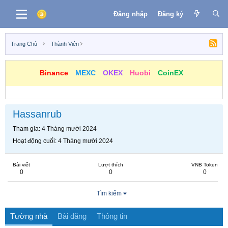
Đăng nhập
Đăng ký
Trang Chủ
Thành Viên
Binance
MEXC
OKEX
Huobi
CoinEX
Hassanrub
Tham gia
4 Tháng mười 2024
Hoạt động cuối
4 Tháng mười 2024
Bài viết
Lượt thích
VNB Token
0
0
0
Tìm kiếm
Tường nhà
Bài đăng
Thông tin