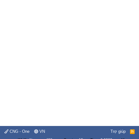
CNG - One
VN
Trợ giúp
R
S