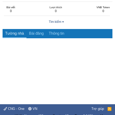
Bài viết
Lượt thích
VNB Token
0
0
0
Tìm kiếm
Tường nhà
Bài đăng
Thông tin
CNG - One
VN
Trợ giúp
R
S