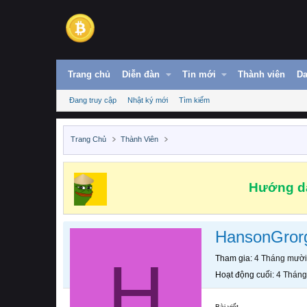
Trang chủ
Diễn đàn
Tin mới
Thành viên
Da
Đang truy cập
Nhật ký mới
Tìm kiếm
Trang Chủ
Thành Viên
Hướng dẫ
HansonGro
H
Tham gia
4 Tháng mười
Hoạt động cuối
4 Tháng
Bài viết