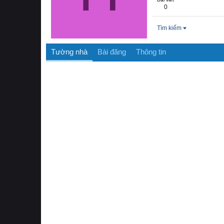
0
Tìm kiếm
Tường nhà
Bài đăng
Thông tin