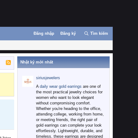
Đăng nhập
Đăng ký
Tìm kiếm
Nhật ký mới nhất
siriusjewelers
Binance
MEXC
A
daily wear gold earrings
are one of
the most practical jewelry choices for
women who want to look elegant
without compromising comfort.
Whether you're heading to the office,
attending college, working from home,
or meeting friends, the right pair of
gold earrings can complete your look
effortlessly. Lightweight, durable, and
timeless, these earrings are designed
B Token