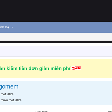
nh bạ
n kiếm tiền đơn giản miễn phí
rgomem
 một 2024
 mười một 2024
Lượt thích
VN