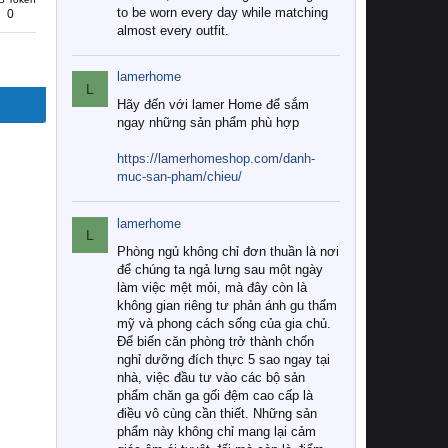
to be worn every day while matching
0
almost every outfit.
lamerhome
L
Hãy đến với lamer Home để sắm
ngay những sản phẩm phù hợp
https://lamerhomeshop.com/danh-
muc-san-pham/chieu/
lamerhome
L
Phòng ngủ không chỉ đơn thuần là nơi
để chúng ta ngả lưng sau một ngày
làm việc mệt mỏi, mà đây còn là
không gian riêng tư phản ánh gu thẩm
mỹ và phong cách sống của gia chủ.
Để biến căn phòng trở thành chốn
nghỉ dưỡng đích thực 5 sao ngay tại
nhà, việc đầu tư vào các bộ sản
phẩm chăn ga gối đệm cao cấp là
điều vô cùng cần thiết. Những sản
phẩm này không chỉ mang lại cảm