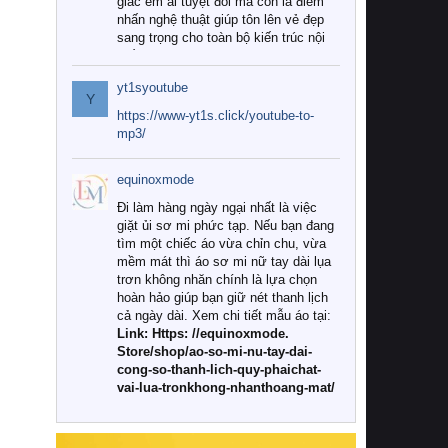
giác êm ái tuyệt đối mà còn là điểm
nhấn nghệ thuật giúp tôn lên vẻ đẹp
sang trọng cho toàn bộ kiến trúc nội
thất.
yt1syoutube
Tuy nhiên, giữa thị trường đa dạng
Y
với vô vàn thương hiệu và mẫu mã
https://www-yt1s.click/youtube-to-
như hiện nay, làm thế nào để chọn
mp3/
được những bộ chăn ga gối đệm cao
cấp thực sự chất lượng, phù hợp với
equinoxmode
khí hậu và nhu cầu sử dụng của gia
đình? Hãy cùng chúng tôi đi tìm lời
Đi làm hàng ngày ngại nhất là việc
giải đáp chi tiết qua bài viết dưới đây.
giặt ủi sơ mi phức tạp. Nếu bạn đang
tìm một chiếc áo vừa chỉn chu, vừa
1. Tại sao các gia đình hiện đại lại ưa
mềm mát thì áo sơ mi nữ tay dài lụa
chuộng chăn ga gối đệm cao cấp?
trơn không nhăn chính là lựa chọn
hoàn hảo giúp bạn giữ nét thanh lịch
Khác với các dòng sản phẩm thông
cả ngày dài. Xem chi tiết mẫu áo tại:
thường, những bộ chăn ga gối đệm
Link: Https: //equinoxmode.
cao cấp trải qua quy trình sản xuất
Store/shop/ao-so-mi-nu-tay-dai-
nghiêm ngặt từ khâu chọn lọc nguyên
cong-so-thanh-lich-quy-phaichat-
liệu tự nhiên đến công nghệ dệt
vai-lua-tronkhong-nhanthoang-mat/
nhuộm hiện đại không chứa hóa chất
độc hại. Khi sử dụng dòng sản phẩm
này, bạn sẽ cảm nhận rõ rệt sự khác