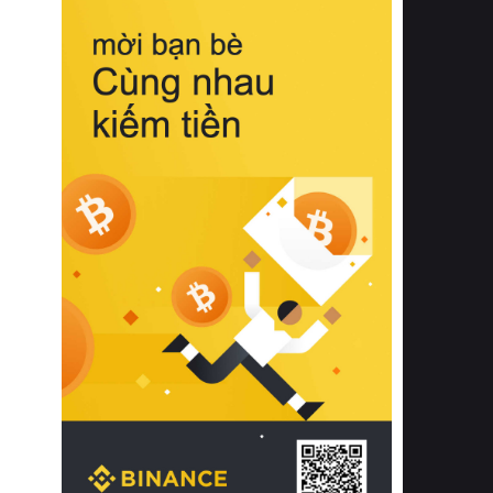
biệt từ bề mặt vải mềm mịn, khả năng
thoáng khí tuyệt vời cho đến độ đàn
hồi chuẩn xác của phần đệm nâng đỡ
cột sống.
Bên cạnh đó, việc lựa chọn các dòng
sản phẩm đạt chuẩn chất lượng quốc
tế còn giúp ngăn ngừa tình trạng kích
ứng da, hạn chế sự phát triển của vi
khuẩn và nấm mốc trong điều kiện
thời tiết nóng ẩm. Bạn có thể tìm hiểu
thêm các nghiên cứu khoa học về tác
động của giấc ngủ và môi trường
phòng ngủ đối với sức khỏe con
người tại Sleep Foundation (External
Link) để có cái nhìn toàn diện hơn.
2. Các tiêu chí vàng khi lựa chọn
chăn ga gối đệm cao cấp cho phòng
ngủ
Để sở hữu một bộ chăn ga gối đệm
cao cấp hoàn hảo cả về thẩm mỹ lẫn
công năng, người tiêu dùng cần cân
nhắc kỹ lưỡng các tiêu chí quan trọng