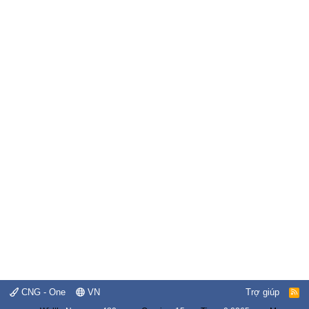
CNG - One
VN
Trợ giúp
R
S