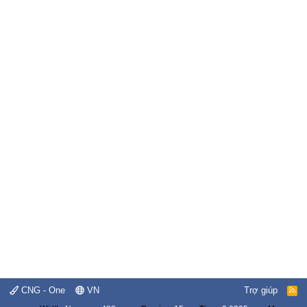
CNG - One
VN
Trợ giúp
R
S