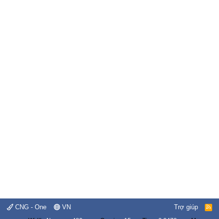
CNG - One
VN
Trợ giúp
R
S