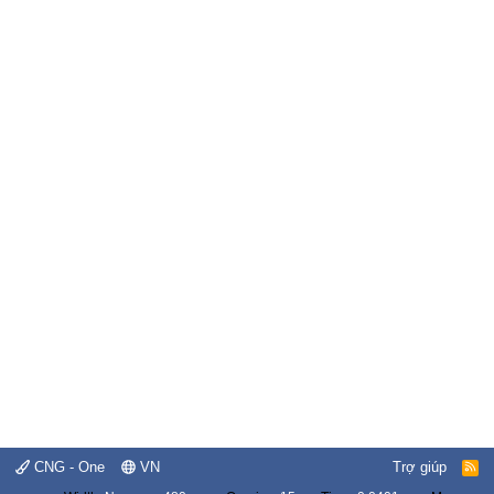
CNG - One
VN
Trợ giúp
R
S