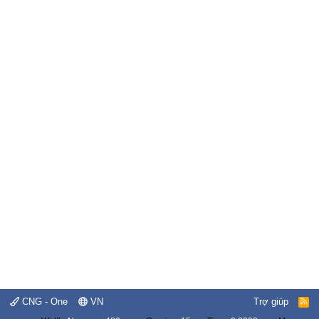
CNG - One
VN
Trợ giúp
R
S