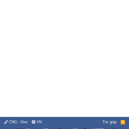
CNG - One
VN
Trợ giúp
R
S