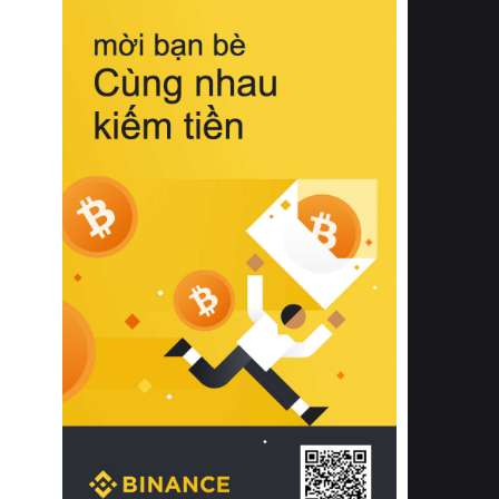
biệt từ bề mặt vải mềm mịn, khả năng
thoáng khí tuyệt vời cho đến độ đàn
hồi chuẩn xác của phần đệm nâng đỡ
cột sống.
Bên cạnh đó, việc lựa chọn các dòng
sản phẩm đạt chuẩn chất lượng quốc
tế còn giúp ngăn ngừa tình trạng kích
ứng da, hạn chế sự phát triển của vi
khuẩn và nấm mốc trong điều kiện
thời tiết nóng ẩm. Bạn có thể tìm hiểu
thêm các nghiên cứu khoa học về tác
động của giấc ngủ và môi trường
phòng ngủ đối với sức khỏe con
người tại Sleep Foundation (External
Link) để có cái nhìn toàn diện hơn.
2. Các tiêu chí vàng khi lựa chọn
chăn ga gối đệm cao cấp cho phòng
ngủ
Để sở hữu một bộ chăn ga gối đệm
cao cấp hoàn hảo cả về thẩm mỹ lẫn
công năng, người tiêu dùng cần cân
nhắc kỹ lưỡng các tiêu chí quan trọng