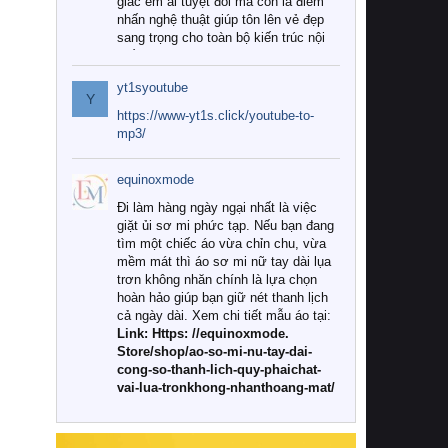
giác êm ái tuyệt đối mà còn là điểm
nhấn nghệ thuật giúp tôn lên vẻ đẹp
sang trọng cho toàn bộ kiến trúc nội
thất.
yt1syoutube
Tuy nhiên, giữa thị trường đa dạng
Y
với vô vàn thương hiệu và mẫu mã
https://www-yt1s.click/youtube-to-
như hiện nay, làm thế nào để chọn
mp3/
được những bộ chăn ga gối đệm cao
cấp thực sự chất lượng, phù hợp với
equinoxmode
khí hậu và nhu cầu sử dụng của gia
đình? Hãy cùng chúng tôi đi tìm lời
Đi làm hàng ngày ngại nhất là việc
giải đáp chi tiết qua bài viết dưới đây.
giặt ủi sơ mi phức tạp. Nếu bạn đang
tìm một chiếc áo vừa chỉn chu, vừa
1. Tại sao các gia đình hiện đại lại ưa
mềm mát thì áo sơ mi nữ tay dài lụa
chuộng chăn ga gối đệm cao cấp?
trơn không nhăn chính là lựa chọn
hoàn hảo giúp bạn giữ nét thanh lịch
Khác với các dòng sản phẩm thông
cả ngày dài. Xem chi tiết mẫu áo tại:
thường, những bộ chăn ga gối đệm
Link: Https: //equinoxmode.
cao cấp trải qua quy trình sản xuất
Store/shop/ao-so-mi-nu-tay-dai-
nghiêm ngặt từ khâu chọn lọc nguyên
cong-so-thanh-lich-quy-phaichat-
liệu tự nhiên đến công nghệ dệt
vai-lua-tronkhong-nhanthoang-mat/
nhuộm hiện đại không chứa hóa chất
độc hại. Khi sử dụng dòng sản phẩm
này, bạn sẽ cảm nhận rõ rệt sự khác