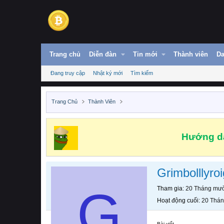
Trang chủ
Diễn đàn
Tin mới
Thành viên
Da
Đang truy cập
Nhật ký mới
Tìm kiếm
Trang Chủ
Thành Viên
Hướng dẫ
Grimbolllyro
G
Tham gia
20 Tháng mườ
Hoạt động cuối
20 Thán
Bài viết