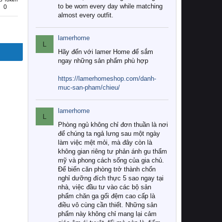
to be worn every day while matching
0
almost every outfit.
lamerhome
L
Hãy đến với lamer Home để sắm
ngay những sản phẩm phù hợp
https://lamerhomeshop.com/danh-
muc-san-pham/chieu/
lamerhome
L
Phòng ngủ không chỉ đơn thuần là nơi
để chúng ta ngả lưng sau một ngày
làm việc mệt mỏi, mà đây còn là
không gian riêng tư phản ánh gu thẩm
mỹ và phong cách sống của gia chủ.
Để biến căn phòng trở thành chốn
nghỉ dưỡng đích thực 5 sao ngay tại
nhà, việc đầu tư vào các bộ sản
phẩm chăn ga gối đệm cao cấp là
điều vô cùng cần thiết. Những sản
phẩm này không chỉ mang lại cảm