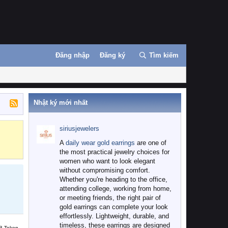
Đăng nhập
Đăng ký
Tìm kiếm
Nhật ký mới nhất
siriusjewelers
Binance
MEXC
A
daily wear gold earrings
are one of
the most practical jewelry choices for
women who want to look elegant
without compromising comfort.
Whether you're heading to the office,
attending college, working from home,
or meeting friends, the right pair of
gold earrings can complete your look
effortlessly. Lightweight, durable, and
timeless, these earrings are designed
B Token