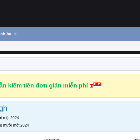
nh bạ
n kiếm tiền đơn giản miễn phí
igh
i một 2024
g mười một 2024
Lượt thích
VN