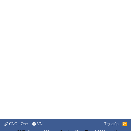
CNG - One
VN
Trợ giúp
R
S