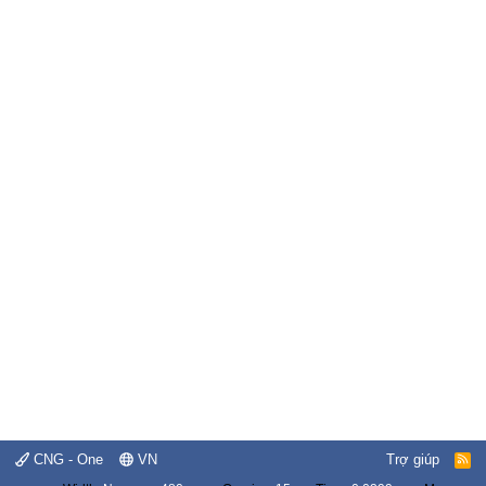
CNG - One
VN
Trợ giúp
R
S