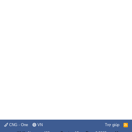
CNG - One
VN
Trợ giúp
R
S