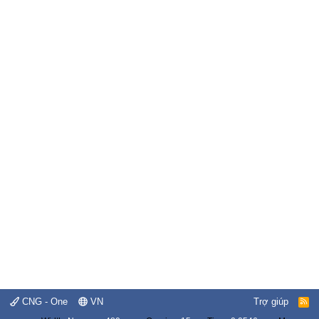
CNG - One
VN
Trợ giúp
R
S