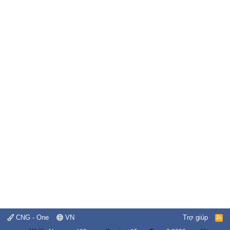
CNG - One
VN
Trợ giúp
R
S