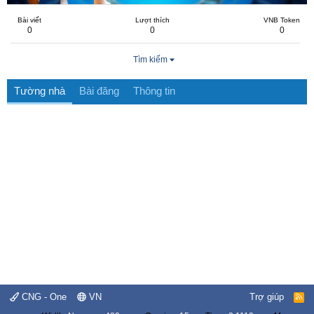
Bài viết
Lượt thích
VNB Token
0
0
0
Tìm kiếm
Tường nhà
Bài đăng
Thông tin
CNG - One
VN
Trợ giúp
R
S