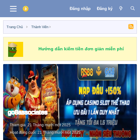
Đăng nhập
Đăng ký
Trang Chủ
Thành Viên
Hướng dẫn kiếm tiền đơn giản miễn phí
go8associates
Tham gia
21 Tháng mười một 2025
Hoạt động cuối
21 Tháng mười một 2025