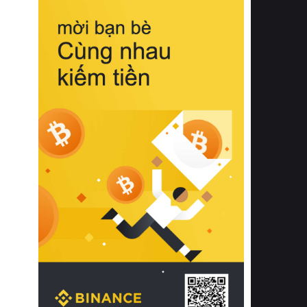
biệt từ bề mặt vải mềm mịn, khả năng
thoáng khí tuyệt vời cho đến độ đàn
hồi chuẩn xác của phần đệm nâng đỡ
cột sống.
Bên cạnh đó, việc lựa chọn các dòng
sản phẩm đạt chuẩn chất lượng quốc
tế còn giúp ngăn ngừa tình trạng kích
ứng da, hạn chế sự phát triển của vi
khuẩn và nấm mốc trong điều kiện
thời tiết nóng ẩm. Bạn có thể tìm hiểu
thêm các nghiên cứu khoa học về tác
động của giấc ngủ và môi trường
phòng ngủ đối với sức khỏe con
người tại Sleep Foundation (External
Link) để có cái nhìn toàn diện hơn.
2. Các tiêu chí vàng khi lựa chọn
chăn ga gối đệm cao cấp cho phòng
ngủ
Để sở hữu một bộ chăn ga gối đệm
cao cấp hoàn hảo cả về thẩm mỹ lẫn
công năng, người tiêu dùng cần cân
nhắc kỹ lưỡng các tiêu chí quan trọng