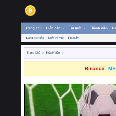
Trang chủ
Diễn đàn
Tin mới
Thành viên
Da
Đang truy cập
Nhật ký mới
Tìm kiếm
Trang Chủ
Thành Viên
Binance
ME