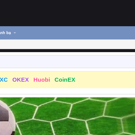
nh bạ
XC
OKEX
Huobi
CoinEX