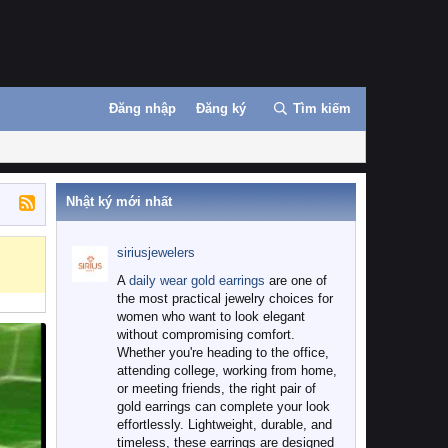
Đăng nhập
Đăng ký
Tìm kiếm
Nhật ký mới nhất
siriusjewelers
A
daily wear gold earrings
are one of
the most practical jewelry choices for
women who want to look elegant
without compromising comfort.
Whether you're heading to the office,
attending college, working from home,
or meeting friends, the right pair of
gold earrings can complete your look
effortlessly. Lightweight, durable, and
timeless, these earrings are designed