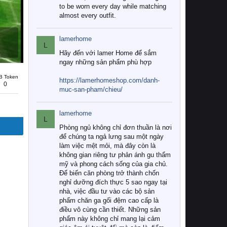
to be worn every day while matching
almost every outfit.
lamerhome
L
Hãy đến với lamer Home để sắm
ngay những sản phẩm phù hợp
B Token
https://lamerhomeshop.com/danh-
0
muc-san-pham/chieu/
lamerhome
L
Phòng ngủ không chỉ đơn thuần là nơi
để chúng ta ngả lưng sau một ngày
làm việc mệt mỏi, mà đây còn là
không gian riêng tư phản ánh gu thẩm
mỹ và phong cách sống của gia chủ.
Để biến căn phòng trở thành chốn
nghỉ dưỡng đích thực 5 sao ngay tại
nhà, việc đầu tư vào các bộ sản
phẩm chăn ga gối đệm cao cấp là
điều vô cùng cần thiết. Những sản
phẩm này không chỉ mang lại cảm