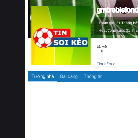
gmtreblelon
Tham gia
31 Tháng bả
Hoạt động cuối
31 Thá
Bài viết
0
Tìm kiếm
Tường nhà
Bài đăng
Thông tin