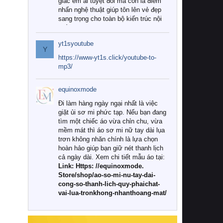
giác êm ái tuyệt đối mà còn là điểm
nhấn nghệ thuật giúp tôn lên vẻ đẹp
sang trọng cho toàn bộ kiến trúc nội
thất.
yt1syoutube
Tuy nhiên, giữa thị trường đa dạng
Y
với vô vàn thương hiệu và mẫu mã
https://www-yt1s.click/youtube-to-
như hiện nay, làm thế nào để chọn
mp3/
được những bộ chăn ga gối đệm cao
cấp thực sự chất lượng, phù hợp với
equinoxmode
khí hậu và nhu cầu sử dụng của gia
đình? Hãy cùng chúng tôi đi tìm lời
Đi làm hàng ngày ngại nhất là việc
giải đáp chi tiết qua bài viết dưới đây.
giặt ủi sơ mi phức tạp. Nếu bạn đang
tìm một chiếc áo vừa chỉn chu, vừa
1. Tại sao các gia đình hiện đại lại ưa
mềm mát thì áo sơ mi nữ tay dài lụa
chuộng chăn ga gối đệm cao cấp?
trơn không nhăn chính là lựa chọn
hoàn hảo giúp bạn giữ nét thanh lịch
Khác với các dòng sản phẩm thông
cả ngày dài. Xem chi tiết mẫu áo tại:
thường, những bộ chăn ga gối đệm
Link: Https: //equinoxmode.
cao cấp trải qua quy trình sản xuất
Store/shop/ao-so-mi-nu-tay-dai-
nghiêm ngặt từ khâu chọn lọc nguyên
cong-so-thanh-lich-quy-phaichat-
liệu tự nhiên đến công nghệ dệt
vai-lua-tronkhong-nhanthoang-mat/
nhuộm hiện đại không chứa hóa chất
độc hại. Khi sử dụng dòng sản phẩm
này, bạn sẽ cảm nhận rõ rệt sự khác