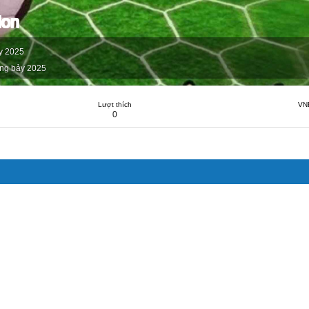
don
y 2025
ng bảy 2025
Lượt thích
VN
0