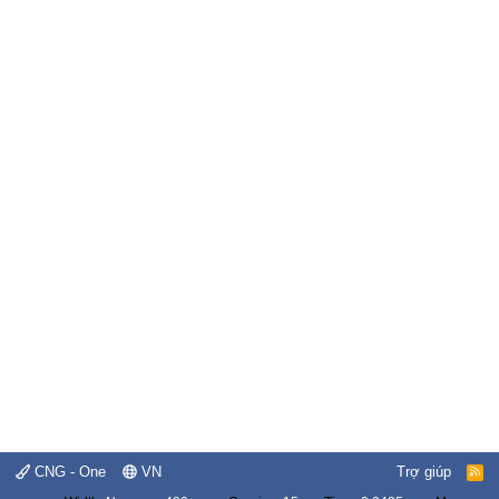
CNG - One
VN
Trợ giúp
R
S