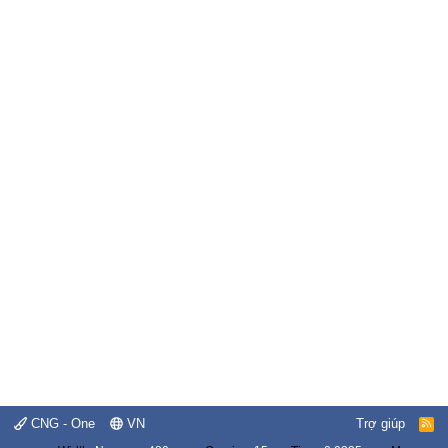
CNG - One
VN
Trợ giúp
R
S