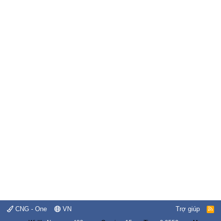
CNG - One
VN
Trợ giúp
R
S