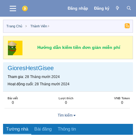
Đăng nhập
Đăng ký
Trang Chủ
Thành Viên
Hướng dẫn kiếm tiền đơn giản miễn phí
GioresHestGisee
Tham gia
28 Tháng mười 2024
Hoạt động cuối
28 Tháng mười 2024
Bài viết
Lượt thích
VNB Token
0
0
0
Tìm kiếm
Tường nhà
Bài đăng
Thông tin