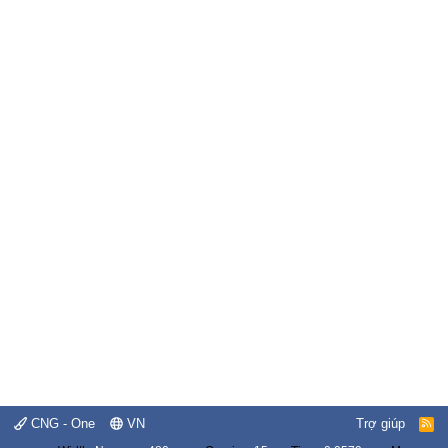
CNG - One
VN
Trợ giúp
R
S