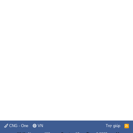
CNG - One
VN
Trợ giúp
R
S