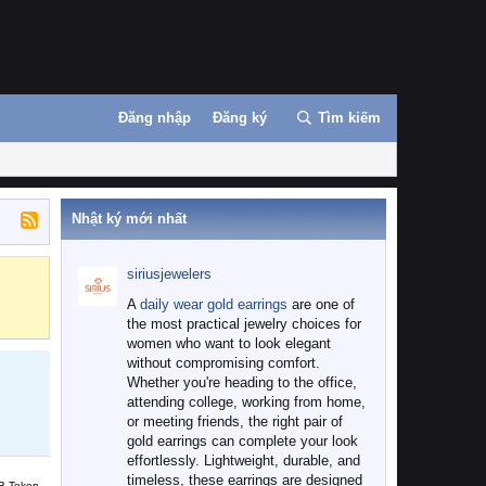
Đăng nhập
Đăng ký
Tìm kiếm
Nhật ký mới nhất
siriusjewelers
Binance
MEXC
A
daily wear gold earrings
are one of
the most practical jewelry choices for
women who want to look elegant
without compromising comfort.
Whether you're heading to the office,
attending college, working from home,
or meeting friends, the right pair of
gold earrings can complete your look
effortlessly. Lightweight, durable, and
timeless, these earrings are designed
B Token