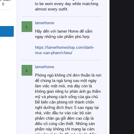
to be worn every day while matching
0
almost every outfit.
lamerhome
L
Hãy đến với lamer Home để sắm
ngay những sản phẩm phù hợp
https://lamerhomeshop.com/danh-
muc-san-pham/chieu/
lamerhome
L
Phòng ngủ không chỉ đơn thuần là nơi
để chúng ta ngả lưng sau một ngày
làm việc mệt mỏi, mà đây còn là
không gian riêng tư phản ánh gu thẩm
mỹ và phong cách sống của gia chủ.
Để biến căn phòng trở thành chốn
nghỉ dưỡng đích thực 5 sao ngay tại
nhà, việc đầu tư vào các bộ sản
phẩm chăn ga gối đệm cao cấp là
điều vô cùng cần thiết. Những sản
phẩm này không chỉ mang lại cảm