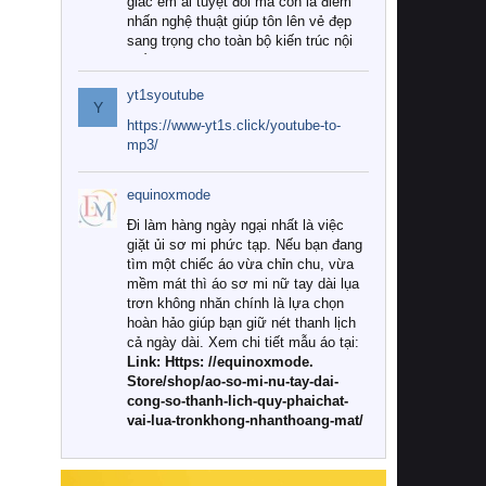
giác êm ái tuyệt đối mà còn là điểm
nhấn nghệ thuật giúp tôn lên vẻ đẹp
sang trọng cho toàn bộ kiến trúc nội
thất.
yt1syoutube
Tuy nhiên, giữa thị trường đa dạng
Y
với vô vàn thương hiệu và mẫu mã
https://www-yt1s.click/youtube-to-
như hiện nay, làm thế nào để chọn
mp3/
được những bộ chăn ga gối đệm cao
cấp thực sự chất lượng, phù hợp với
equinoxmode
khí hậu và nhu cầu sử dụng của gia
đình? Hãy cùng chúng tôi đi tìm lời
Đi làm hàng ngày ngại nhất là việc
giải đáp chi tiết qua bài viết dưới đây.
giặt ủi sơ mi phức tạp. Nếu bạn đang
tìm một chiếc áo vừa chỉn chu, vừa
1. Tại sao các gia đình hiện đại lại ưa
mềm mát thì áo sơ mi nữ tay dài lụa
chuộng chăn ga gối đệm cao cấp?
trơn không nhăn chính là lựa chọn
hoàn hảo giúp bạn giữ nét thanh lịch
Khác với các dòng sản phẩm thông
cả ngày dài. Xem chi tiết mẫu áo tại:
thường, những bộ chăn ga gối đệm
Link: Https: //equinoxmode.
cao cấp trải qua quy trình sản xuất
Store/shop/ao-so-mi-nu-tay-dai-
nghiêm ngặt từ khâu chọn lọc nguyên
cong-so-thanh-lich-quy-phaichat-
liệu tự nhiên đến công nghệ dệt
vai-lua-tronkhong-nhanthoang-mat/
nhuộm hiện đại không chứa hóa chất
độc hại. Khi sử dụng dòng sản phẩm
này, bạn sẽ cảm nhận rõ rệt sự khác