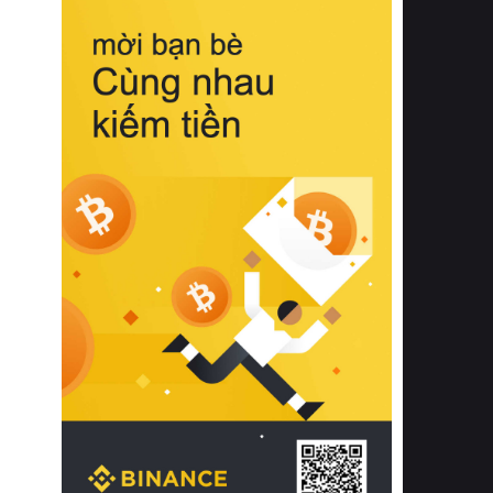
biệt từ bề mặt vải mềm mịn, khả năng
thoáng khí tuyệt vời cho đến độ đàn
hồi chuẩn xác của phần đệm nâng đỡ
cột sống.
Bên cạnh đó, việc lựa chọn các dòng
sản phẩm đạt chuẩn chất lượng quốc
tế còn giúp ngăn ngừa tình trạng kích
ứng da, hạn chế sự phát triển của vi
khuẩn và nấm mốc trong điều kiện
thời tiết nóng ẩm. Bạn có thể tìm hiểu
thêm các nghiên cứu khoa học về tác
động của giấc ngủ và môi trường
phòng ngủ đối với sức khỏe con
người tại Sleep Foundation (External
Link) để có cái nhìn toàn diện hơn.
2. Các tiêu chí vàng khi lựa chọn
chăn ga gối đệm cao cấp cho phòng
ngủ
Để sở hữu một bộ chăn ga gối đệm
cao cấp hoàn hảo cả về thẩm mỹ lẫn
công năng, người tiêu dùng cần cân
nhắc kỹ lưỡng các tiêu chí quan trọng