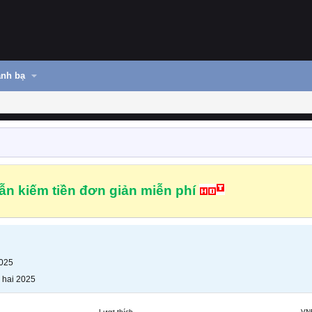
nh bạ
n kiếm tiền đơn giản miễn phí
2025
 hai 2025
Lượt thích
VN