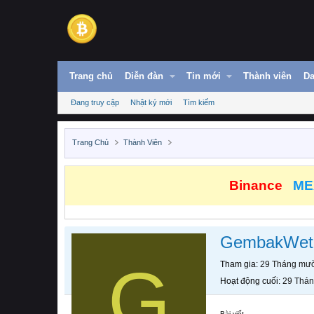
Trang chủ
Diễn đàn
Tin mới
Thành viên
Da
Đang truy cập
Nhật ký mới
Tìm kiếm
Trang Chủ
Thành Viên
Binance
ME
GembakWet
G
Tham gia
29 Tháng mườ
Hoạt động cuối
29 Thán
Bài viết