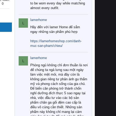
to be worn every day while matching
0
almost every outfit.
lamerhome
L
Hãy đến với lamer Home để sắm
ngay những sản phẩm phù hợp
https://lamerhomeshop.com/danh-
muc-san-pham/chieu/
lamerhome
L
Phòng ngủ không chỉ đơn thuần là nơi
để chúng ta ngả lưng sau một ngày
làm việc mệt mỏi, mà đây còn là
không gian riêng tư phản ánh gu thẩm
mỹ và phong cách sống của gia chủ.
Để biến căn phòng trở thành chốn
nghỉ dưỡng đích thực 5 sao ngay tại
nhà, việc đầu tư vào các bộ sản
phẩm chăn ga gối đệm cao cấp là
điều vô cùng cần thiết. Những sản
phẩm này không chỉ mang lại cảm