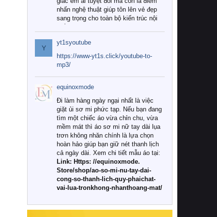
giác êm ái tuyệt đối mà còn là điểm
nhấn nghệ thuật giúp tôn lên vẻ đẹp
sang trọng cho toàn bộ kiến trúc nội
thất.
yt1syoutube
Tuy nhiên, giữa thị trường đa dạng
Y
với vô vàn thương hiệu và mẫu mã
https://www-yt1s.click/youtube-to-
như hiện nay, làm thế nào để chọn
mp3/
được những bộ chăn ga gối đệm cao
cấp thực sự chất lượng, phù hợp với
equinoxmode
khí hậu và nhu cầu sử dụng của gia
đình? Hãy cùng chúng tôi đi tìm lời
Đi làm hàng ngày ngại nhất là việc
giải đáp chi tiết qua bài viết dưới đây.
giặt ủi sơ mi phức tạp. Nếu bạn đang
tìm một chiếc áo vừa chỉn chu, vừa
1. Tại sao các gia đình hiện đại lại ưa
mềm mát thì áo sơ mi nữ tay dài lụa
chuộng chăn ga gối đệm cao cấp?
trơn không nhăn chính là lựa chọn
hoàn hảo giúp bạn giữ nét thanh lịch
Khác với các dòng sản phẩm thông
cả ngày dài. Xem chi tiết mẫu áo tại:
thường, những bộ chăn ga gối đệm
Link: Https: //equinoxmode.
cao cấp trải qua quy trình sản xuất
Store/shop/ao-so-mi-nu-tay-dai-
nghiêm ngặt từ khâu chọn lọc nguyên
cong-so-thanh-lich-quy-phaichat-
liệu tự nhiên đến công nghệ dệt
vai-lua-tronkhong-nhanthoang-mat/
nhuộm hiện đại không chứa hóa chất
độc hại. Khi sử dụng dòng sản phẩm
này, bạn sẽ cảm nhận rõ rệt sự khác