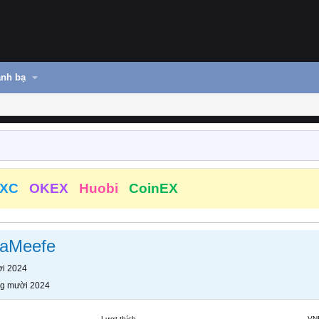
nh bạ
XC
OKEX
Huobi
CoinEX
aMeefe
i 2024
g mười 2024
Lượt thích
VN