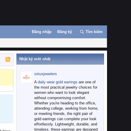
Đăng nhập
Đăng ký
Tìm kiếm
Nhật ký mới nhất
siriusjewelers
A
daily wear gold earrings
are one of
the most practical jewelry choices for
women who want to look elegant
without compromising comfort.
Whether you're heading to the office,
attending college, working from home,
or meeting friends, the right pair of
gold earrings can complete your look
effortlessly. Lightweight, durable, and
timeless, these earrings are designed
B Token