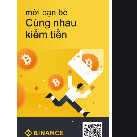
biệt từ bề mặt vải mềm mịn, khả năng
thoáng khí tuyệt vời cho đến độ đàn
hồi chuẩn xác của phần đệm nâng đỡ
cột sống.
Bên cạnh đó, việc lựa chọn các dòng
sản phẩm đạt chuẩn chất lượng quốc
tế còn giúp ngăn ngừa tình trạng kích
ứng da, hạn chế sự phát triển của vi
khuẩn và nấm mốc trong điều kiện
thời tiết nóng ẩm. Bạn có thể tìm hiểu
thêm các nghiên cứu khoa học về tác
động của giấc ngủ và môi trường
phòng ngủ đối với sức khỏe con
người tại Sleep Foundation (External
Link) để có cái nhìn toàn diện hơn.
2. Các tiêu chí vàng khi lựa chọn
chăn ga gối đệm cao cấp cho phòng
ngủ
Để sở hữu một bộ chăn ga gối đệm
cao cấp hoàn hảo cả về thẩm mỹ lẫn
công năng, người tiêu dùng cần cân
nhắc kỹ lưỡng các tiêu chí quan trọng