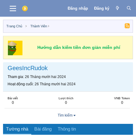
Đăng nhập
Đăng ký
Trang Chủ
Thành Viên
Hướng dẫn kiếm tiền đơn giản miễn phí
GeesIncRudok
Tham gia
26 Tháng mười hai 2024
Hoạt động cuối
26 Tháng mười hai 2024
Bài viết
Lượt thích
VNB Token
0
0
0
Tìm kiếm
Tường nhà
Bài đăng
Thông tin