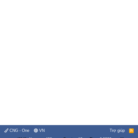
CNG - One
VN
Trợ giúp
R
S