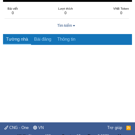
Bài viết
Lượt thích
VNB Token
0
0
0
Tìm kiếm
Tường nhà
Bài đăng
Thông tin
CNG - One
VN
Trợ giúp
R
S