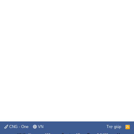
CNG - One
VN
Trợ giúp
R
S