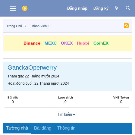
Đăng nhập
Đăng ký
Trang Chủ
Thành Viên
Binance
MEXC
OKEX
Huobi
CoinEX
GanckaOperwerry
Tham gia
22 Tháng mười 2024
Hoạt động cuối
22 Tháng mười 2024
Bài viết
Lượt thích
VNB Token
0
0
0
Tìm kiếm
Tường nhà
Bài đăng
Thông tin