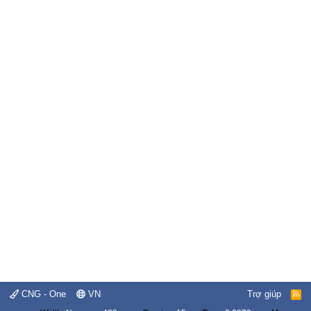
CNG - One
VN
Trợ giúp
R
S