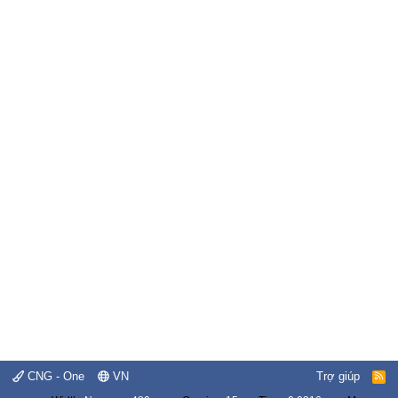
CNG - One
VN
Trợ giúp
R
S