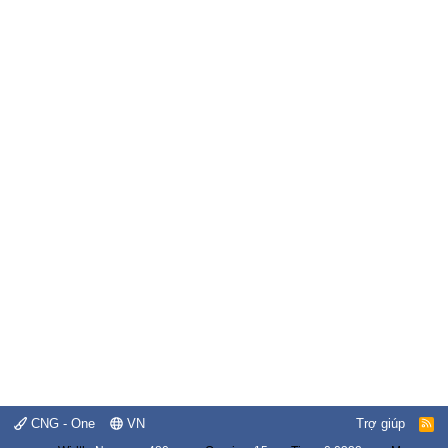
CNG - One
VN
Trợ giúp
R
S