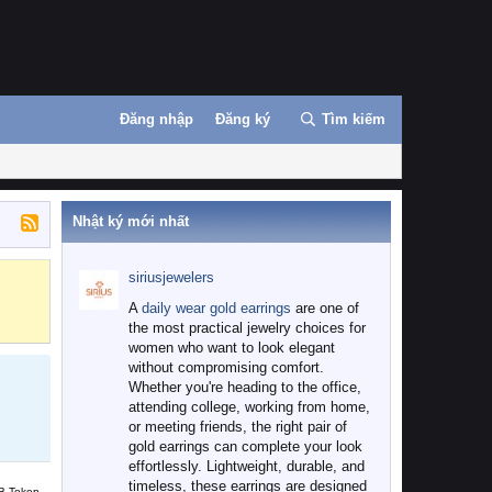
Đăng nhập
Đăng ký
Tìm kiếm
Nhật ký mới nhất
siriusjewelers
Binance
MEXC
A
daily wear gold earrings
are one of
the most practical jewelry choices for
women who want to look elegant
without compromising comfort.
Whether you're heading to the office,
attending college, working from home,
or meeting friends, the right pair of
gold earrings can complete your look
effortlessly. Lightweight, durable, and
timeless, these earrings are designed
B Token