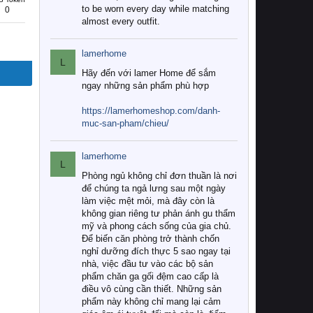
to be worn every day while matching
0
almost every outfit.
lamerhome
L
Hãy đến với lamer Home để sắm
ngay những sản phẩm phù hợp
https://lamerhomeshop.com/danh-
muc-san-pham/chieu/
lamerhome
L
Phòng ngủ không chỉ đơn thuần là nơi
để chúng ta ngả lưng sau một ngày
làm việc mệt mỏi, mà đây còn là
không gian riêng tư phản ánh gu thẩm
mỹ và phong cách sống của gia chủ.
Để biến căn phòng trở thành chốn
nghỉ dưỡng đích thực 5 sao ngay tại
nhà, việc đầu tư vào các bộ sản
phẩm chăn ga gối đệm cao cấp là
điều vô cùng cần thiết. Những sản
phẩm này không chỉ mang lại cảm