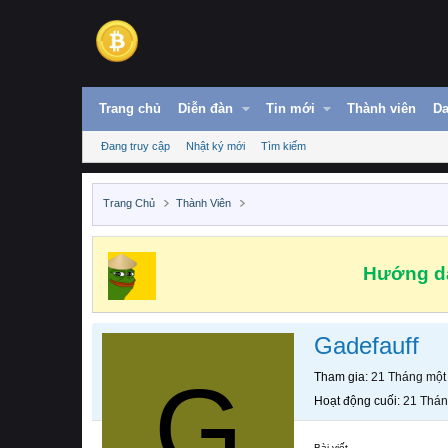
Trang chủ
Diễn đàn
Tin mới
Thành viên
Da
Đang truy cập
Nhật ký mới
Tìm kiếm
Trang Chủ
Thành Viên
Hướng dẫ
Gadefauff
G
Tham gia
21 Tháng một
Hoạt động cuối
21 Thán
Bài viết