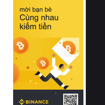
biệt từ bề mặt vải mềm mịn, khả năng
thoáng khí tuyệt vời cho đến độ đàn
hồi chuẩn xác của phần đệm nâng đỡ
cột sống.
Bên cạnh đó, việc lựa chọn các dòng
sản phẩm đạt chuẩn chất lượng quốc
tế còn giúp ngăn ngừa tình trạng kích
ứng da, hạn chế sự phát triển của vi
khuẩn và nấm mốc trong điều kiện
thời tiết nóng ẩm. Bạn có thể tìm hiểu
thêm các nghiên cứu khoa học về tác
động của giấc ngủ và môi trường
phòng ngủ đối với sức khỏe con
người tại Sleep Foundation (External
Link) để có cái nhìn toàn diện hơn.
2. Các tiêu chí vàng khi lựa chọn
chăn ga gối đệm cao cấp cho phòng
ngủ
Để sở hữu một bộ chăn ga gối đệm
cao cấp hoàn hảo cả về thẩm mỹ lẫn
công năng, người tiêu dùng cần cân
nhắc kỹ lưỡng các tiêu chí quan trọng