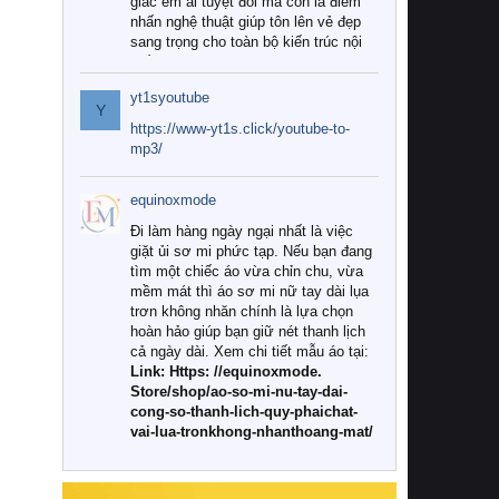
giác êm ái tuyệt đối mà còn là điểm
nhấn nghệ thuật giúp tôn lên vẻ đẹp
sang trọng cho toàn bộ kiến trúc nội
thất.
yt1syoutube
Tuy nhiên, giữa thị trường đa dạng
Y
với vô vàn thương hiệu và mẫu mã
https://www-yt1s.click/youtube-to-
như hiện nay, làm thế nào để chọn
mp3/
được những bộ chăn ga gối đệm cao
cấp thực sự chất lượng, phù hợp với
equinoxmode
khí hậu và nhu cầu sử dụng của gia
đình? Hãy cùng chúng tôi đi tìm lời
Đi làm hàng ngày ngại nhất là việc
giải đáp chi tiết qua bài viết dưới đây.
giặt ủi sơ mi phức tạp. Nếu bạn đang
tìm một chiếc áo vừa chỉn chu, vừa
1. Tại sao các gia đình hiện đại lại ưa
mềm mát thì áo sơ mi nữ tay dài lụa
chuộng chăn ga gối đệm cao cấp?
trơn không nhăn chính là lựa chọn
hoàn hảo giúp bạn giữ nét thanh lịch
Khác với các dòng sản phẩm thông
cả ngày dài. Xem chi tiết mẫu áo tại:
thường, những bộ chăn ga gối đệm
Link: Https: //equinoxmode.
cao cấp trải qua quy trình sản xuất
Store/shop/ao-so-mi-nu-tay-dai-
nghiêm ngặt từ khâu chọn lọc nguyên
cong-so-thanh-lich-quy-phaichat-
liệu tự nhiên đến công nghệ dệt
vai-lua-tronkhong-nhanthoang-mat/
nhuộm hiện đại không chứa hóa chất
độc hại. Khi sử dụng dòng sản phẩm
này, bạn sẽ cảm nhận rõ rệt sự khác