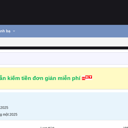
nh bạ
n kiếm tiền đơn giản miễn phí
 2025
g một 2025
Lượt thích
VN