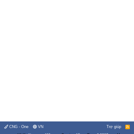
CNG - One
VN
Trợ giúp
R
S