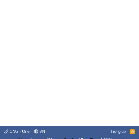
CNG - One
VN
Trợ giúp
R
S