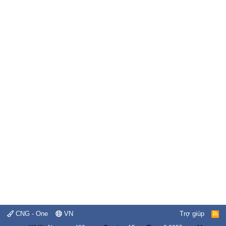
CNG - One
VN
Trợ giúp
R
S