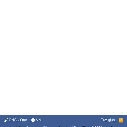
CNG - One
VN
Trợ giúp
R
S