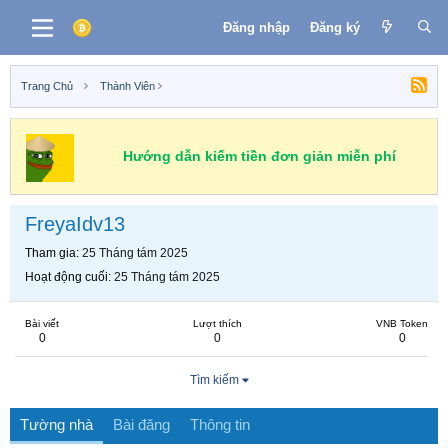
Đăng nhập
Đăng ký
Trang Chủ
Thành Viên
Hướng dẫn kiếm tiền đơn giản miễn phí
FreyaIdv13
Tham gia
25 Tháng tám 2025
Hoạt động cuối
25 Tháng tám 2025
Bài viết
Lượt thích
VNB Token
0
0
0
Tìm kiếm
Tường nhà
Bài đăng
Thông tin