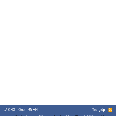
CNG - One
VN
Trợ giúp
R
S