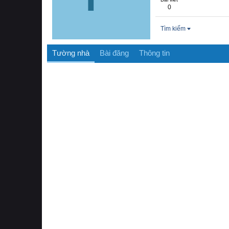
0
Tìm kiếm
Tường nhà
Bài đăng
Thông tin