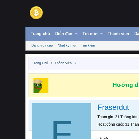
Trang chủ
Diễn đàn
Tin mới
Thành viên
Da
Đang truy cập
Nhật ký mới
Tìm kiếm
Trang Chủ
Thành Viên
Hướng dẫ
Fraserdut
F
Tham gia
31 Tháng tám
Hoạt động cuối
31 Thán
Bài viết