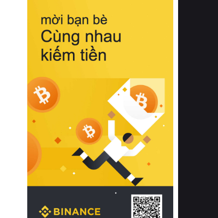
biệt từ bề mặt vải mềm mịn, khả năng
thoáng khí tuyệt vời cho đến độ đàn
hồi chuẩn xác của phần đệm nâng đỡ
cột sống.
Bên cạnh đó, việc lựa chọn các dòng
sản phẩm đạt chuẩn chất lượng quốc
tế còn giúp ngăn ngừa tình trạng kích
ứng da, hạn chế sự phát triển của vi
khuẩn và nấm mốc trong điều kiện
thời tiết nóng ẩm. Bạn có thể tìm hiểu
thêm các nghiên cứu khoa học về tác
động của giấc ngủ và môi trường
phòng ngủ đối với sức khỏe con
người tại Sleep Foundation (External
Link) để có cái nhìn toàn diện hơn.
2. Các tiêu chí vàng khi lựa chọn
chăn ga gối đệm cao cấp cho phòng
ngủ
Để sở hữu một bộ chăn ga gối đệm
cao cấp hoàn hảo cả về thẩm mỹ lẫn
công năng, người tiêu dùng cần cân
nhắc kỹ lưỡng các tiêu chí quan trọng