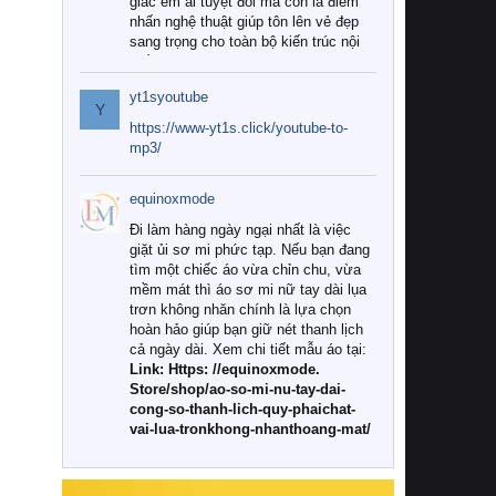
giác êm ái tuyệt đối mà còn là điểm
nhấn nghệ thuật giúp tôn lên vẻ đẹp
sang trọng cho toàn bộ kiến trúc nội
thất.
yt1syoutube
Tuy nhiên, giữa thị trường đa dạng
Y
với vô vàn thương hiệu và mẫu mã
https://www-yt1s.click/youtube-to-
như hiện nay, làm thế nào để chọn
mp3/
được những bộ chăn ga gối đệm cao
cấp thực sự chất lượng, phù hợp với
equinoxmode
khí hậu và nhu cầu sử dụng của gia
đình? Hãy cùng chúng tôi đi tìm lời
Đi làm hàng ngày ngại nhất là việc
giải đáp chi tiết qua bài viết dưới đây.
giặt ủi sơ mi phức tạp. Nếu bạn đang
tìm một chiếc áo vừa chỉn chu, vừa
1. Tại sao các gia đình hiện đại lại ưa
mềm mát thì áo sơ mi nữ tay dài lụa
chuộng chăn ga gối đệm cao cấp?
trơn không nhăn chính là lựa chọn
hoàn hảo giúp bạn giữ nét thanh lịch
Khác với các dòng sản phẩm thông
cả ngày dài. Xem chi tiết mẫu áo tại:
thường, những bộ chăn ga gối đệm
Link: Https: //equinoxmode.
cao cấp trải qua quy trình sản xuất
Store/shop/ao-so-mi-nu-tay-dai-
nghiêm ngặt từ khâu chọn lọc nguyên
cong-so-thanh-lich-quy-phaichat-
liệu tự nhiên đến công nghệ dệt
vai-lua-tronkhong-nhanthoang-mat/
nhuộm hiện đại không chứa hóa chất
độc hại. Khi sử dụng dòng sản phẩm
này, bạn sẽ cảm nhận rõ rệt sự khác