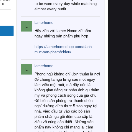
to be worn every day while matching
0
almost every outfit.
lamerhome
L
Hãy đến với lamer Home để sắm
ngay những sản phẩm phù hợp
https://lamerhomeshop.com/danh-
muc-san-pham/chieu/
lamerhome
L
Phòng ngủ không chỉ đơn thuần là nơi
để chúng ta ngả lưng sau một ngày
làm việc mệt mỏi, mà đây còn là
không gian riêng tư phản ánh gu thẩm
mỹ và phong cách sống của gia chủ.
Để biến căn phòng trở thành chốn
nghỉ dưỡng đích thực 5 sao ngay tại
nhà, việc đầu tư vào các bộ sản
phẩm chăn ga gối đệm cao cấp là
điều vô cùng cần thiết. Những sản
phẩm này không chỉ mang lại cảm