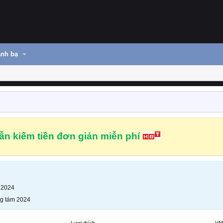
nh bạ
n kiếm tiền đơn giản miễn phí
 2024
g tám 2024
Lượt thích
VN