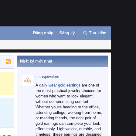
Đăng nhập
Đăng ký
Tìm kiếm
Nhật ký mới nhất
siriusjewelers
Binance
MEXC
A
daily wear gold earrings
are one of
the most practical jewelry choices for
women who want to look elegant
without compromising comfort.
Whether you're heading to the office,
attending college, working from home,
or meeting friends, the right pair of
gold earrings can complete your look
effortlessly. Lightweight, durable, and
timeless, these earrings are designed
B Token