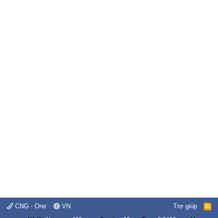
CNG - One
VN
Trợ giúp
R
S