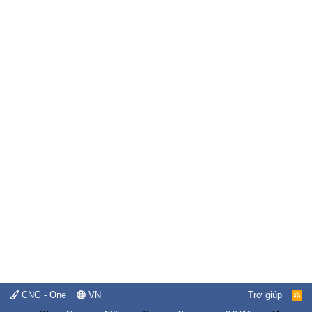
CNG - One
VN
Trợ giúp
R
S