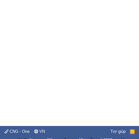
CNG - One
VN
Trợ giúp
R
S