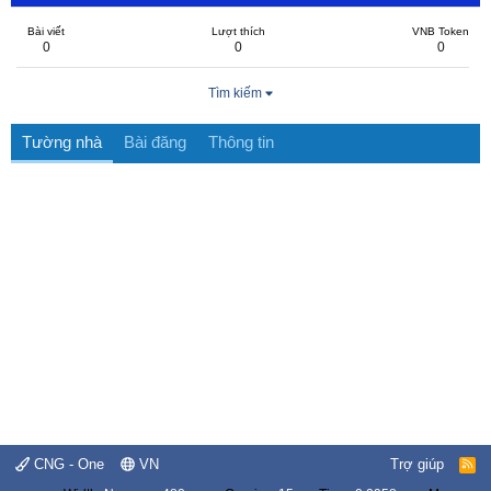
Bài viết
Lượt thích
VNB Token
0
0
0
Tìm kiếm
Tường nhà
Bài đăng
Thông tin
CNG - One
VN
Trợ giúp
R
S