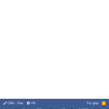
CNG - One
VN
Trợ giúp
R
S