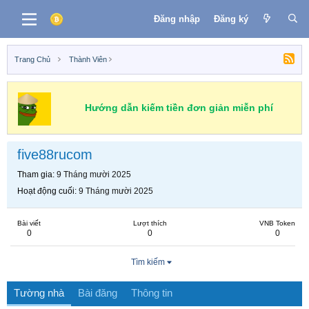
Đăng nhập
Đăng ký
Trang Chủ
Thành Viên
Hướng dẫn kiếm tiền đơn giản miễn phí
five88rucom
Tham gia
9 Tháng mười 2025
Hoạt động cuối
9 Tháng mười 2025
Bài viết
Lượt thích
VNB Token
0
0
0
Tìm kiếm
Tường nhà
Bài đăng
Thông tin