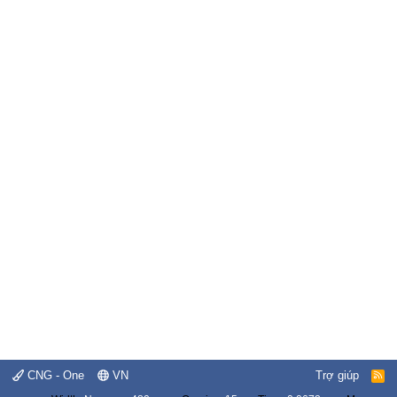
CNG - One
VN
Trợ giúp
R
S