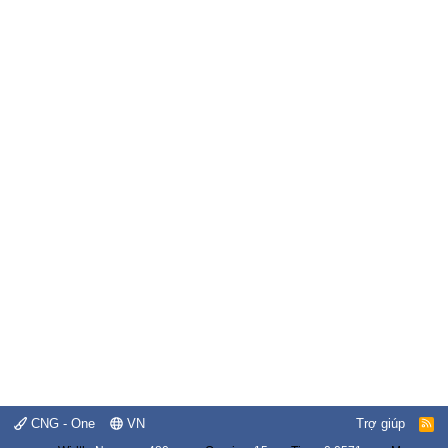
CNG - One
VN
Trợ giúp
R
S