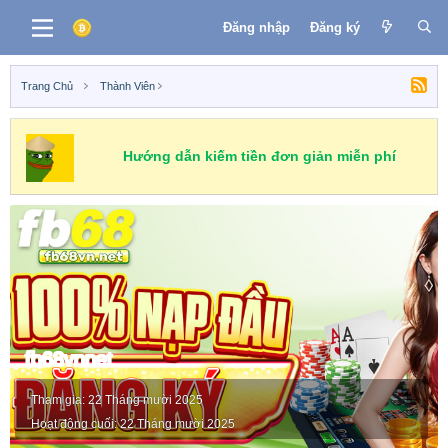
Đăng nhập
Đăng ký
Trang Chủ
Thành Viên
Hướng dẫn kiếm tiền đơn giản miễn phí
fb68vnnet
Tham gia
22 Tháng mười 2025
Hoạt động cuối
22 Tháng mười 2025