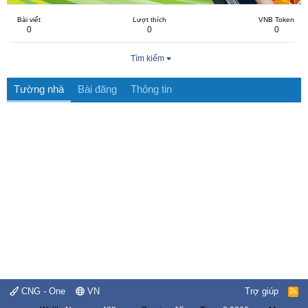
Bài viết
Lượt thích
VNB Token
0
0
0
Tìm kiếm
Tường nhà
Bài đăng
Thông tin
CNG - One
VN
Trợ giúp
R
S